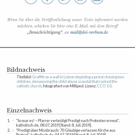
Wenn Sie über die Veröffentlichung neuer Texte informiert werden
möchten, schicken Sie bitte eine E-Mail, mit dem Betreff
„Benachrichtigung“
, an
mail@dei-verbum.de
Bildnachweis
Titelbild:
Graffiti on a wall in Lisbon depicting a priest chasing two
children, denouncing the child abuse scandal that rocked the
catholic church
, fotografiert von Milliped. Lizenz:
CCO 3.0
.
Einzelnachweis
1.
↑
“So war es! – Pfarrer verteidigt Predigt nach Protesten erneut”,
katholisch.de, 08.07.2019 [Stand: 8. Juli 2019].
2.
↑
“Predigt über Missbrauch: 70 Gläubige verlassen Kirche aus
Protest”, katholisch.de, 04.07.2019 [Stand: 8. Juli 2019].