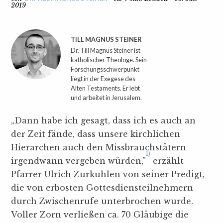
2019
TILL MAGNUS STEINER
Dr. Till Magnus Steiner ist
katholischer Theologe. Sein
Forschungsschwerpunkt
liegt in der Exegese des
Alten Testaments. Er lebt
und arbeitet in Jerusalem.
„Dann habe ich gesagt, dass ich es auch an
der Zeit fände, dass unsere kirchlichen
Hierarchen auch den Missbrauchstätern
1)
irgendwann vergeben würden,”
erzählt
Pfarrer Ulrich Zurkuhlen von seiner Predigt,
die von erbosten Gottesdiensteilnehmern
durch Zwischenrufe unterbrochen wurde.
Voller Zorn verließen ca. 70 Gläubige die