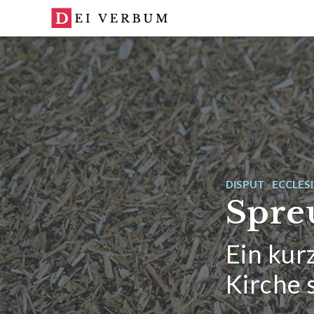
Kapitel
DISPUT
·
ECCLES
Spre
Ein kur
Kirche 