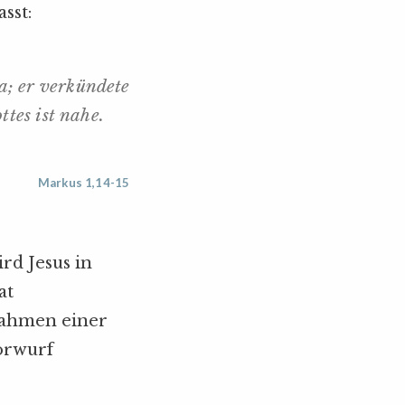
sst:
a; er verkündete
ttes ist nahe.
Markus 1,14-15
rd Jesus in
at
Rahmen einer
orwurf