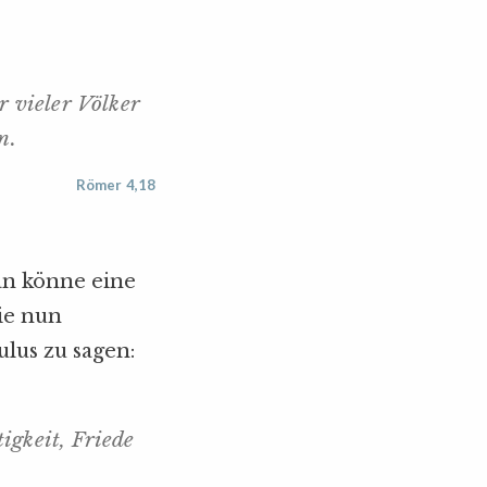
r vieler Völker
n.
Römer 4,18
an könne eine
ie nun
ulus zu sagen:
igkeit, Friede