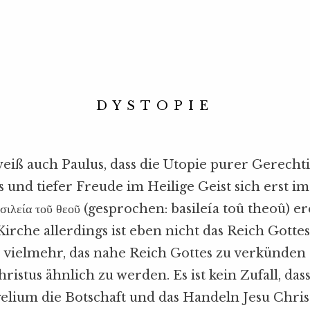
DYSTOPIE
weiß auch Paulus, dass die Utopie purer Gerechti
 und tiefer Freude im Heilige Geist sich erst i
σιλεία τοῦ θεοῦ (gesprochen: basileía toû theoû) e
irche allerdings ist eben nicht das Reich Gottes
es vielmehr, das nahe Reich Gottes zu verkünden
ristus ähnlich zu werden. Es ist kein Zufall, das
lium die Botschaft und das Handeln Jesu Chris