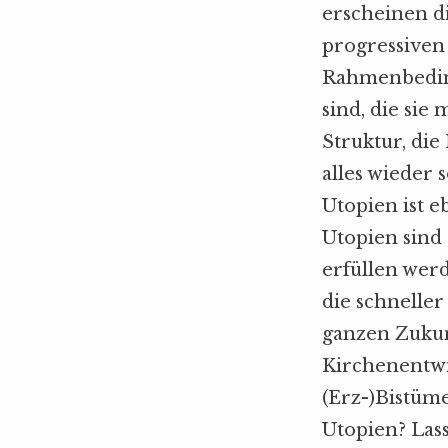
erscheinen di
progressiven
Rahmenbeding
sind, die sie
Struktur, die
alles wieder 
Utopien ist eb
Utopien sind
erfüllen wer
die schneller
ganzen Zukunf
Kirchenentwi
(Erz-)Bistüm
Utopien? Las