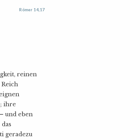
Römer 14,17
gkeit, reinen
m Reich
reignen
; ihre
 – und eben
s das
ti geradezu