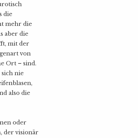
urotisch
 die
ht mehr die
s aber die
t, mit der
igenart von
ne Ort – sind.
sich nie
ifenblasen,
nd also die
onen oder
, der visionär