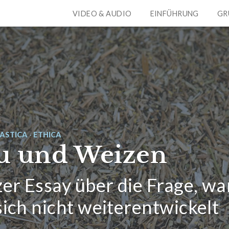
VIDEO & AUDIO
EINFÜHRUNG
GR
IASTICA
·
ETHICA
u und Weizen
zer Essay über die Frage, w
sich nicht weiterentwickelt