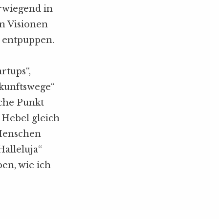
orwiegend in
n Visionen
n entpuppen.
rtups“,
ukunftswege“
sche Punkt
Hebel gleich
Menschen
alleluja“
ben, wie ich