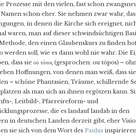
e Prozesse mit den vielen, fast schon zwangsne
 Namen schon eher. Sie nehmen zwar wahr, dass
ungen, in denen die Kirche sich ereignet, nic
 mal waren, man auf dieser schwindsüchtigen Basi
 Methode, den einen Glaubenskurs zu finden hoff
so werden soll, wie es dann wohl nie wahr. Die E
en, dass sie οὐ τόπος (gesprochen: ou tópos) – oh
 eben Hoffnungen, von denen man weiß, dass sie 
den – schöne Phantasien, Träume, schillernde Se
 platzen als man sich an ihnen ergötzen kann. Si
ts-, Leitbild-, Pfarreireform- und
cklungsprozesse, die es landauf landab in den
ern in deutschen Landen derzeit gibt, eher Visi
sen sie sich von dem Wort des
Paulus
inspirieren