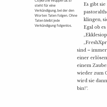
Citykirche Wuppertal. Er
Es gibt si
steht für eine
Verkündigung, bei der den
pastoralt
Worten Taten folgen. Ohne
klingen, 
Taten bleibt jede
Verkündigung folgenlos.
Egal ob es
„Ekklesiop
„FreshXpr
sind – immer
einer erlöse
einem Zaube
wieder zum G
wird sie dann
bin!“.