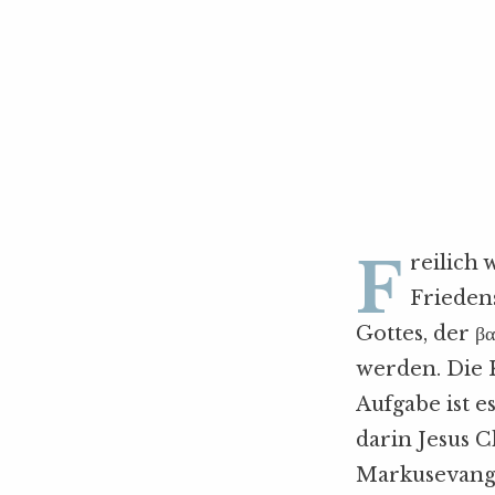
F
reilich 
Friedens
Gottes, der βα
werden. Die K
Aufgabe ist 
darin Jesus Ch
Markusevange