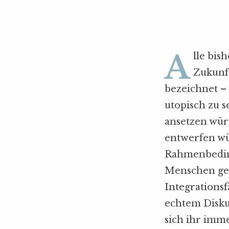
A
lle bis
Zukunft
bezeichnet – 
utopisch zu s
ansetzen wür
entwerfen wü
Rahmenbeding
Menschen geh
Integrations
echtem Diskur
sich ihr imm