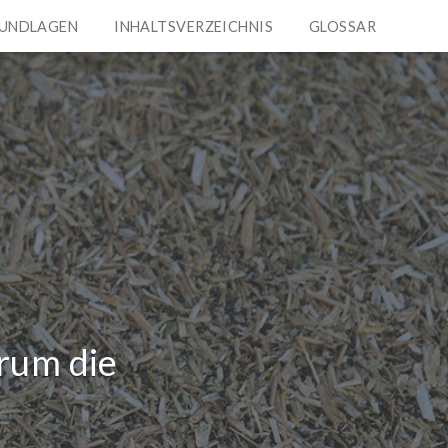
UNDLAGEN
INHALTSVERZEICHNIS
GLOSSAR
Kapitel
Menü
arum die