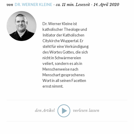
DR. WERNER KLEINE
von
· ca. 11 min. Lesezeit · 14. April 2020
Dr. Werner Kleine ist
katholischer Theologe und
Initiator der Katholischen
Citykirche Wuppertal. Er
steht für eine Verkündigung
des Wortes Gottes, die sich
nicht in Schwärmereien
veliert, sondern es als in
Menschenweise nach
Menschart gesprochenes
Wort in all seinen Facetten
ernst nimmt.
den Artikel
vorlesen lassen