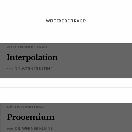
WEITERE BEITRÄGE:
VORHERIGER BEITRAG:
Interpolation
DR. WERNER KLEINE
von
NÄCHSTER BEITRAG:
Prooemium
DR. WERNER KLEINE
von