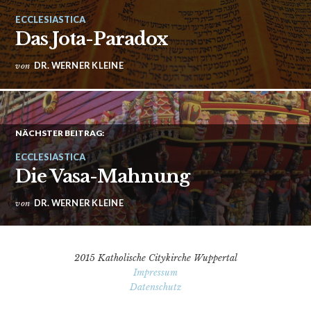
ECCLESIASTICA
Das Jota-Paradox
DR. WERNER KLEINE
von
NÄCHSTER BEITRAG:
ECCLESIASTICA
Die Vasa-Mahnung
DR. WERNER KLEINE
von
2015 Katholische Citykirche Wuppertal
Impressum
Datenschutz