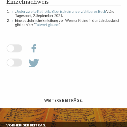
Einzelnachweis
1.
↑
„
Jeder zweite Katholik: Bibel ist kein unverzichtbares Buch
“, Die
Tagespost, 2. September 2021.
2.
↑
Eine ausführliche Einleitung von Werner Kleine in den Jakobusbrief
gibt es hier: “
Tatwort glaube
“.
WEITERE BEITRÄGE:
VORHERIGER BEITRAG: