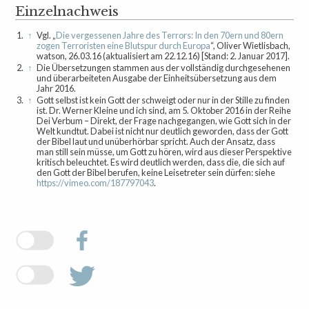
Einzelnachweis
1.
↑
Vgl. „
Die vergessenen Jahre des Terrors: In den 70ern und 80ern
zogen Terroristen eine Blutspur durch Europa
“, Oliver Wietlisbach,
watson, 26.03.16 (aktualisiert
am 22.12.16
) [Stand: 2. Januar 2017].
2.
↑
Die Übersetzungen stammen aus der vollständig durchgesehenen
und überarbeiteten Ausgabe der Einheitsübersetzung aus dem
Jahr 2016.
3.
↑
Gott selbst ist kein Gott der schweigt oder nur in der Stille zu finden
ist. Dr. Werner Kleine und ich sind, am 5. Oktober 2016 in der Reihe
Dei Verbum – Direkt, der Frage nachgegangen, wie Gott sich in der
Welt kundtut. Dabei ist nicht nur deutlich geworden, dass der Gott
der Bibel laut und unüberhörbar spricht. Auch der Ansatz, dass
man still sein müsse, um Gott zu hören, wird aus dieser Perspektive
kritisch beleuchtet. Es wird deutlich werden, dass die, die sich auf
den Gott der Bibel berufen, keine Leisetreter sein dürfen: siehe
https://vimeo.com/187797043
.