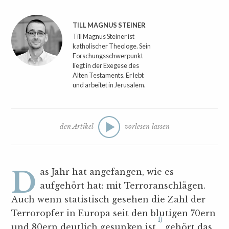
TILL MAGNUS STEINER
Till Magnus Steiner ist
katholischer Theologe. Sein
Forschungsschwerpunkt
liegt in der Exegese des
Alten Testaments. Er lebt
und arbeitet in Jerusalem.
den Artikel
vorlesen lassen
Das Jahr hat angefangen, wie es
aufgehört hat: mit Terroranschlägen.
Auch wenn statistisch gesehen die Zahl der
Terroropfer in Europa seit den blutigen 70ern
1)
und 80ern deutlich gesunken ist,
gehört das