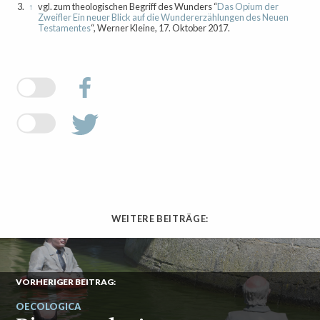
3.
↑
vgl. zum theologischen Begriff des Wunders “
Das Opium der
Zweifler Ein neuer Blick auf die Wundererzählungen des Neuen
Testamentes
“, Werner Kleine, 17. Oktober 2017.
WEITERE BEITRÄGE:
VORHERIGER BEITRAG:
OECOLOGICA