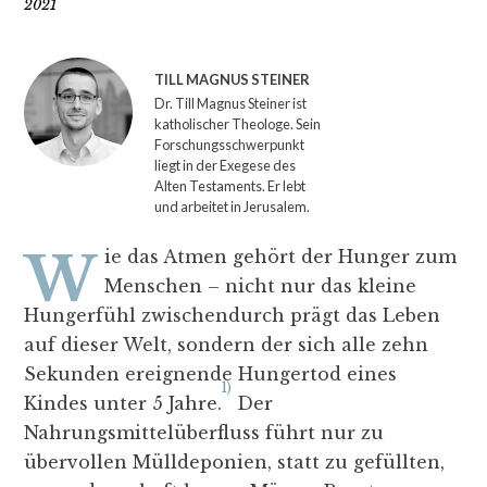
2021
TILL MAGNUS STEINER
Dr. Till Magnus Steiner ist
katholischer Theologe. Sein
Forschungsschwerpunkt
liegt in der Exegese des
Alten Testaments. Er lebt
und arbeitet in Jerusalem.
Wie das Atmen gehört der Hunger zum
Menschen – nicht nur das kleine
Hungerfühl zwischendurch prägt das Leben
auf dieser Welt, sondern der sich alle zehn
Sekunden ereignende Hungertod eines
1)
Kindes unter 5 Jahre.
Der
Nahrungsmittelüberfluss führt nur zu
übervollen Mülldeponien, statt zu gefüllten,